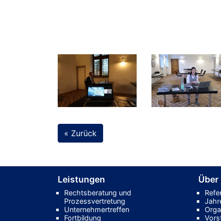
« Zurück
Leistungen
Über
Rechtsberatung und
Refe
Prozessvertretung
Jahr
Unternehmertreffen
Orga
Fortbildung
Vors