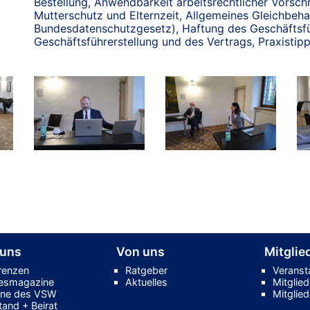
Bestellung, Anwendbarkeit arbeitsrechtlicher Vorschr
Mutterschutz und Elternzeit, Allgemeines Gleichbe
Bundesdatenschutzgesetz), Haftung des Geschäftsfü
Geschäftsführerstellung und des Vertrags, Praxistipp
 uns
Von uns
Mitglie
renzen
Ratgeber
Veranst
esmagazine
Aktuelles
Mitglie
ne des VSW
Mitglie
tand + Beirat