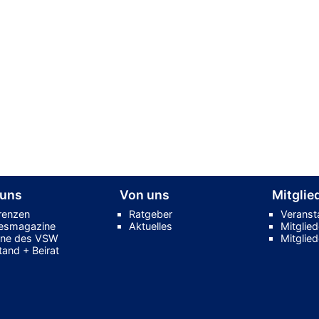
 uns
Von uns
Mitglie
renzen
Ratgeber
Veranst
esmagazine
Aktuelles
Mitglie
ne des VSW
Mitglie
tand + Beirat